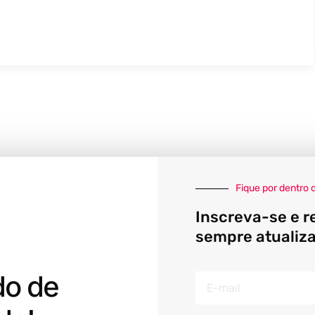
Fique por dentro 
Inscreva-se e r
sempre atualiz
do de
E-
mail