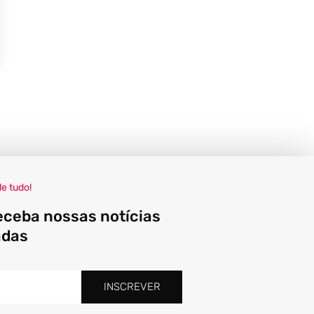
de tudo!
eceba nossas notícias
adas
INSCREVER