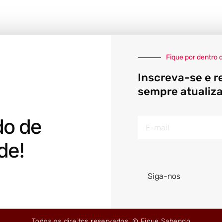
Fique por dentro 
Inscreva-se e r
sempre atualiz
do de
E-
mail
de!
Siga-nos
Todos os direitos reservados. © Fique Sabendo