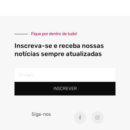
Fique por dentro de tudo!
Inscreva-se e receba nossas
notícias sempre atualizadas
E-
mail
INSCREVER
F
I
Siga-nos
a
n
c
s
e
t