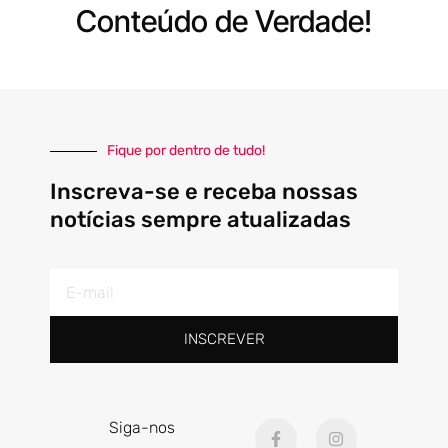
Conteúdo de Verdade!
Fique por dentro de tudo!
Inscreva-se e receba nossas
notícias sempre atualizadas
E-
mail
INSCREVER
F
I
Siga-nos
a
n