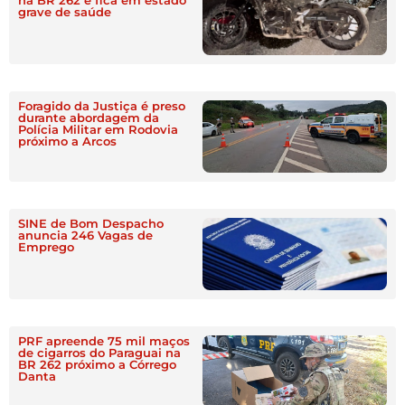
na BR 262 e fica em estado
grave de saúde
Foragido da Justiça é preso
durante abordagem da
Polícia Militar em Rodovia
próximo a Arcos
SINE de Bom Despacho
anuncia 246 Vagas de
Emprego
PRF apreende 75 mil maços
de cigarros do Paraguai na
BR 262 próximo a Córrego
Danta