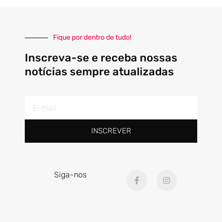
Fique por dentro de tudo!
Inscreva-se e receba nossas
notícias sempre atualizadas
E-
mail
INSCREVER
F
I
Siga-nos
a
n
c
s
e
t
b
a
o
g
o
r