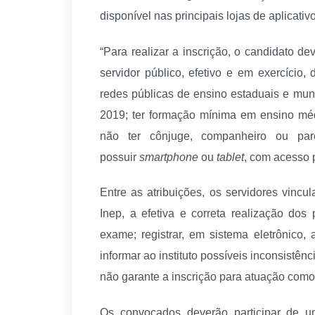
disponível nas principais lojas de aplicativ
“Para realizar a inscrição, o candidato de
servidor público, efetivo e em exercício,
redes públicas de ensino estaduais e mun
2019; ter formação mínima em ensino méd
não ter cônjuge, companheiro ou pa
possuir
smartphone
ou
tablet
, com acesso p
Entre as atribuições, os servidores vincu
Inep, a efetiva e correta realização do
exame; registrar, em sistema eletrônico
informar ao instituto possíveis inconsistên
não garante a inscrição para atuação como
Os convocados deverão participar de u