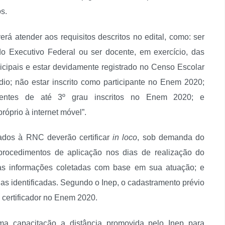
os.
verá atender aos requisitos descritos no edital, como: ser
 do Executivo Federal ou ser docente, em exercício, das
icipais e estar devidamente registrado no Censo Escolar
io; não estar inscrito como participante no Enem 2020;
rentes de até 3º grau inscritos no Enem 2020; e
róprio à internet móvel”.
lados à RNC deverão certificar
in loco
, sob demanda do
s procedimentos de aplicação nos dias de realização do
, as informações coletadas com base em sua atuação; e
cias identificadas. Segundo o Inep, o cadastramento prévio
 certificador no Enem 2020.
ma capacitação a distância promovida pelo Inep para