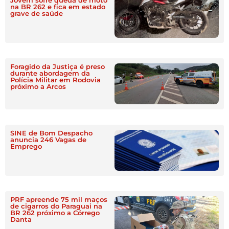
Jovem sofre queda de moto
na BR 262 e fica em estado
grave de saúde
Foragido da Justiça é preso
durante abordagem da
Polícia Militar em Rodovia
próximo a Arcos
SINE de Bom Despacho
anuncia 246 Vagas de
Emprego
PRF apreende 75 mil maços
de cigarros do Paraguai na
BR 262 próximo a Córrego
Danta