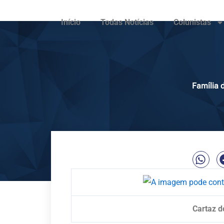
Início
Todas Notícias
Colunistas
Família 
Cartaz d