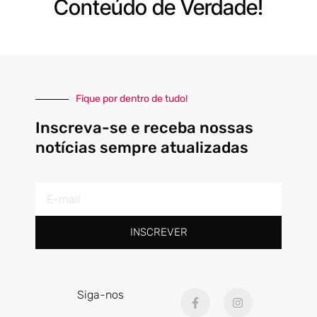
Conteúdo de Verdade!
Fique por dentro de tudo!
Inscreva-se e receba nossas
notícias sempre atualizadas
E-
mail
INSCREVER
F
I
Siga-nos
a
n
c
s