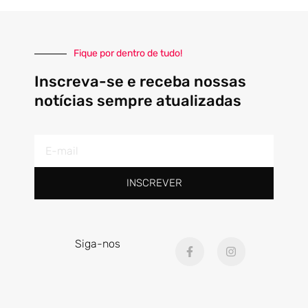
Fique por dentro de tudo!
Inscreva-se e receba nossas
notícias sempre atualizadas
E-
mail
INSCREVER
F
I
Siga-nos
a
n
c
s
e
t
b
a
o
g