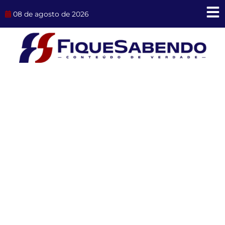
Ir
08 de agosto de 2026
para
o
conteúdo