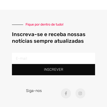
Fique por dentro de tudo!
Inscreva-se e receba nossas
notícias sempre atualizadas
E-
mail
INSCREVER
F
I
Siga-nos
a
n
c
s
e
t
b
a