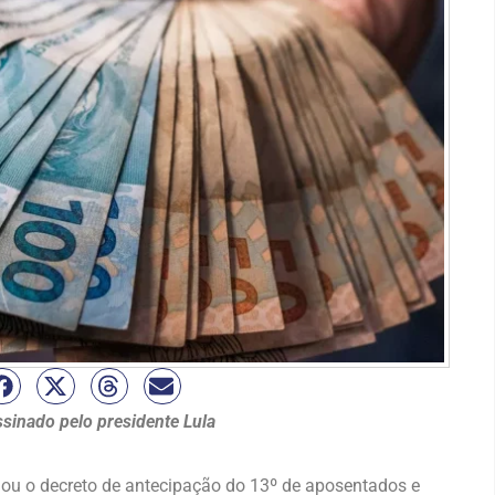
ssinado pelo presidente Lula
inou o decreto de antecipação do 13º de aposentados e