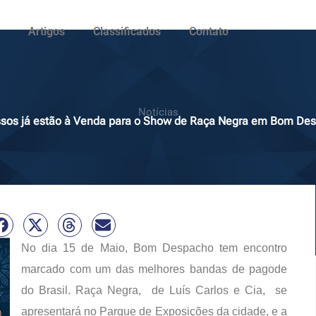
Artigos
Classificados
Contato
Notícias
ssos já estão à Venda para o Show de Raça Negra em Bom De
No dia 15 de Maio, Bom Despacho tem encontro
marcado com um das melhores bandas de pagode
do Brasil. Raça Negra, de Luís Carlos e Cia, se
apresentará no Parque de Exposições da cidade, e a