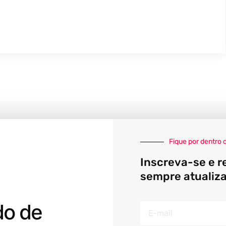
Fique por dentro 
Inscreva-se e r
sempre atualiz
do de
E-
mail