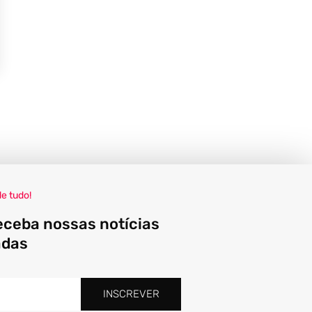
de tudo!
eceba nossas notícias
adas
INSCREVER