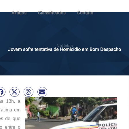
Artigos
Classificados
Contato
Notícias
Jovem sofre tentativa de Homicídio em Bom Despacho
das 13h, a
 Fátima em
es de que
io entre o