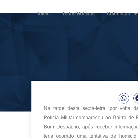
Início
Todas Notícias
Colunistas
Na tarde desta sexta-feira, por volta 
Polícia Militar compareceu ao Bairro de
Bom Despacho, após receber informaçõ
teria ocorrido uma tentativa de homicíd