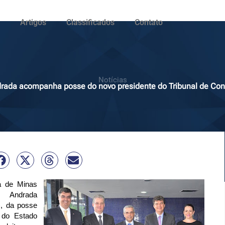
Artigos
Classificados
Contato
Notícias
drada acompanha posse do novo presidente do Tribunal de Con
a de Minas
te Andrada
7), da
posse
 do Estado