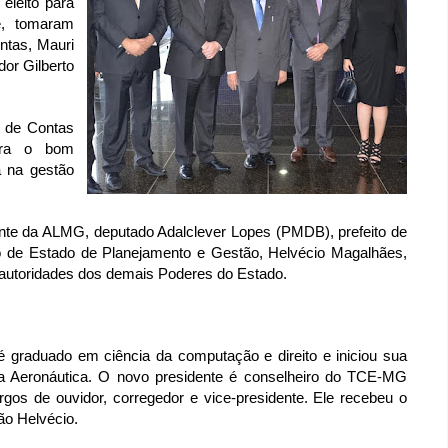
 eleito para
e, tomaram
ntas, Mauri
dor Gilberto
l de Contas
ara o bom
a na gestão
nte da ALMG, deputado Adalclever Lopes (PMDB), prefeito de
rio de Estado de Planejamento e Gestão, Helvécio Magalhães,
 autoridades dos demais Poderes do Estado.
é graduado em ciência da computação e direito e iniciou sua
 da Aeronáutica. O novo presidente é conselheiro do TCE-MG
rgos de ouvidor, corregedor e vice-presidente. Ele recebeu o
ão Helvécio.