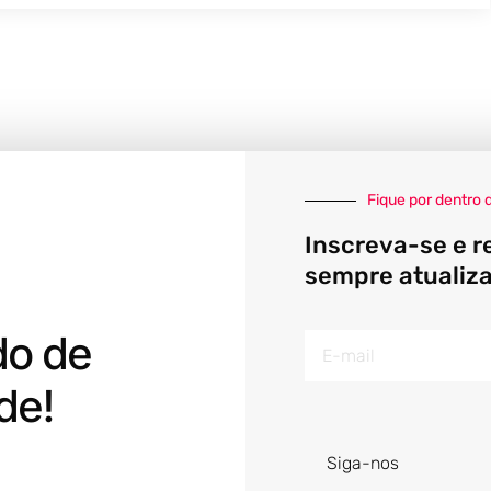
Fique por dentro 
Inscreva-se e r
sempre atualiz
do de
E-
mail
de!
Siga-nos