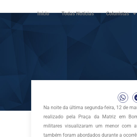
Início
Todas Notícias
Colunistas
Na noite da última segunda-feira, 12 de m
realizado pela Praça da Matriz em Bom
militares visualizaram um menor com at
também foram abordados durante a ocorrê