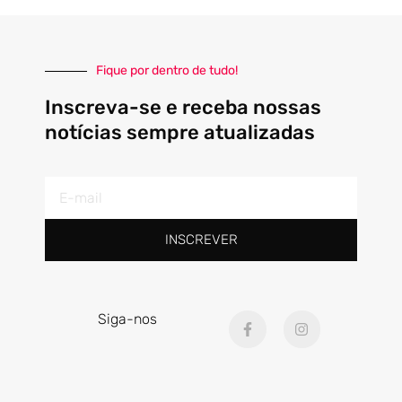
Fique por dentro de tudo!
Inscreva-se e receba nossas
notícias sempre atualizadas
E-
mail
INSCREVER
F
I
Siga-nos
a
n
c
s
e
t
b
a
o
g