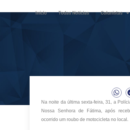
Início
Todas Notícias
Colunistas
Na noite da última sexta-feira, 31, a Políc
Nossa Senhora de Fátima, após recebe
ocorrido um roubo de motocicleta no local.