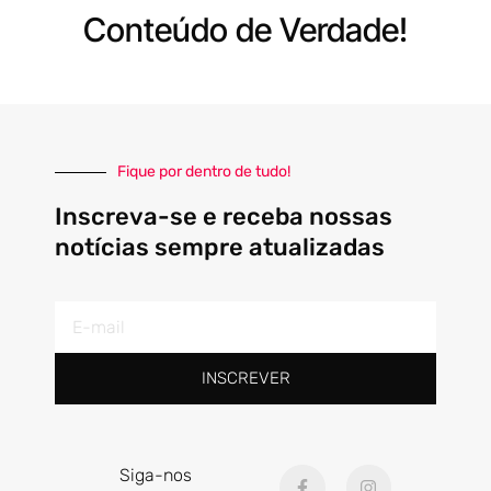
Conteúdo de Verdade!
Fique por dentro de tudo!
Inscreva-se e receba nossas
notícias sempre atualizadas
E-
mail
INSCREVER
F
I
Siga-nos
a
n