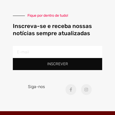
Fique por dentro de tudo!
Inscreva-se e receba nossas
notícias sempre atualizadas
E-
mail
INSCREVER
F
I
Siga-nos
a
n
c
s
e
t
b
a
o
g
o
r
k
a