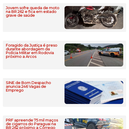
Jovem sofre queda de moto
na BR 262 e fica em estado
grave de saúde
Foragido da Justiça é preso
durante abordagem da
Polícia Militar em Rodovia
próximo a Arcos
SINE de Bom Despacho
anuncia 246 Vagas de
Emprego
PRF apreende 75 mil maços
de cigarros do Paraguai na
BR 262 próximo a Córrego