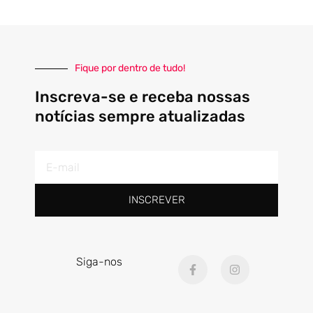
Fique por dentro de tudo!
Inscreva-se e receba nossas
notícias sempre atualizadas
E-
mail
INSCREVER
F
I
Siga-nos
a
n
c
s
e
t
b
a