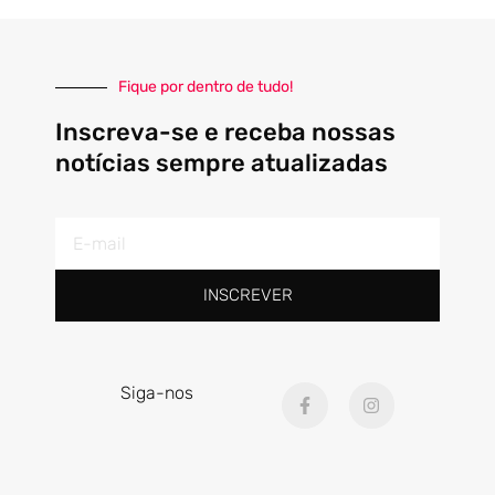
Fique por dentro de tudo!
Inscreva-se e receba nossas
notícias sempre atualizadas
E-
mail
INSCREVER
F
I
Siga-nos
a
n
c
s
e
t
b
a
o
g