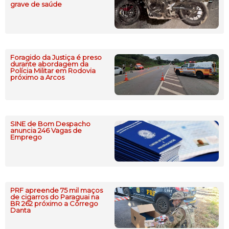
grave de saúde
Foragido da Justiça é preso
durante abordagem da
Polícia Militar em Rodovia
próximo a Arcos
SINE de Bom Despacho
anuncia 246 Vagas de
Emprego
PRF apreende 75 mil maços
de cigarros do Paraguai na
BR 262 próximo a Córrego
Danta