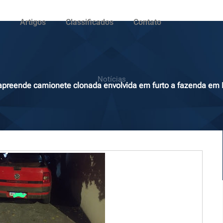
Artigos
Classificados
Contato
Notícias
ar apreende camionete clonada envolvida em furto a fazenda e