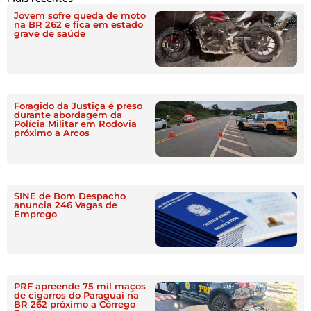
Jovem sofre queda de moto
na BR 262 e fica em estado
grave de saúde
Foragido da Justiça é preso
durante abordagem da
Polícia Militar em Rodovia
próximo a Arcos
SINE de Bom Despacho
anuncia 246 Vagas de
Emprego
PRF apreende 75 mil maços
de cigarros do Paraguai na
BR 262 próximo a Córrego