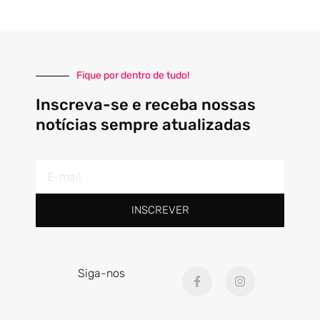
Fique por dentro de tudo!
Inscreva-se e receba nossas
notícias sempre atualizadas
E-
mail
INSCREVER
F
I
Siga-nos
a
n
c
s
e
t
b
a