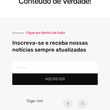
Conteúdo de Verdade!
Fique por dentro de tudo!
Inscreva-se e receba nossas
notícias sempre atualizadas
E-
mail
INSCREVER
F
I
Siga-nos
a
n
c
s