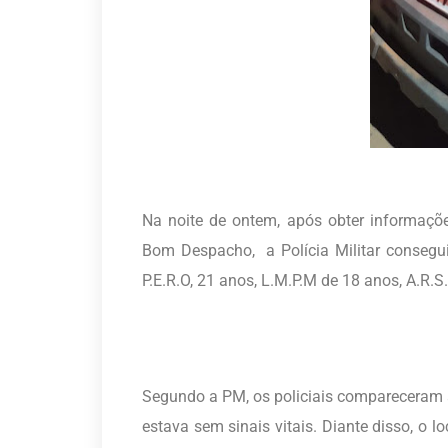
Na noite de ontem, após obter informaçõ
Bom Despacho, a Polícia Militar consegui
P.E.R.O, 21 anos, L.M.P.M de 18 anos, A.R.
Segundo a PM, os policiais compareceram a
estava sem sinais vitais. Diante disso, o lo