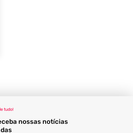
de tudo!
eceba nossas notícias
adas