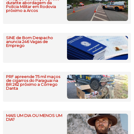
durante abordagem da
Polícia Militar em Rodovia
próximo a Arcos
SINE de Bom Despacho
anuncia 246 Vagas de
Emprego
PRF apreende 75 mil maços
de cigarros do Paraguai na
BR 262 próximo a Córrego
Danta
MAIS UM DIA OU MENOS UM
DIA?