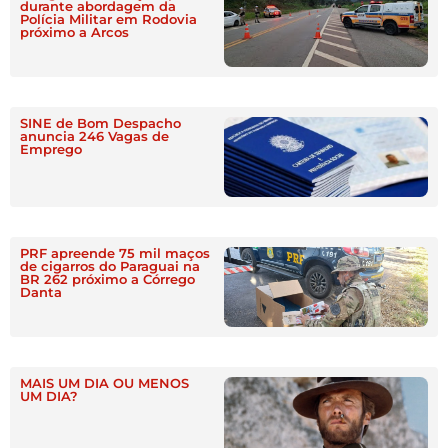
durante abordagem da
Polícia Militar em Rodovia
próximo a Arcos
SINE de Bom Despacho
anuncia 246 Vagas de
Emprego
PRF apreende 75 mil maços
de cigarros do Paraguai na
BR 262 próximo a Córrego
Danta
MAIS UM DIA OU MENOS
UM DIA?