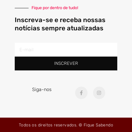
Fique por dentro de tudo!
Inscreva-se e receba nossas
notícias sempre atualizadas
E-
mail
INSCREVER
F
I
Siga-nos
a
n
c
s
e
t
b
a
o
g
o
r
k
a
Todos os direitos reservados. © Fique Sabendo
-
m
f