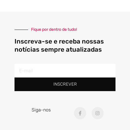
Fique por dentro de tudo!
Inscreva-se e receba nossas
notícias sempre atualizadas
E-
mail
INSCREVER
F
I
Siga-nos
a
n
c
s
e
t
b
a