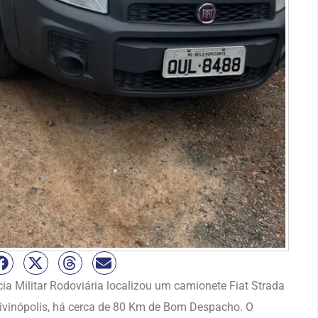
cia Militar Rodoviária localizou um camionete Fiat Strada
ivinópolis, há cerca de 80 Km de Bom Despacho. O