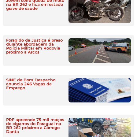
Jovem sofre queda de moto
na BR 262 e fica em estado
grave de saúde
Foragido da Justiça é preso
durante abordagem da
Polícia Militar em Rodovia
próximo a Arcos
SINE de Bom Despacho
anuncia 246 Vagas de
Emprego
PRF apreende 75 mil maços
de cigarros do Paraguai na
BR 262 próximo a Córrego
Danta