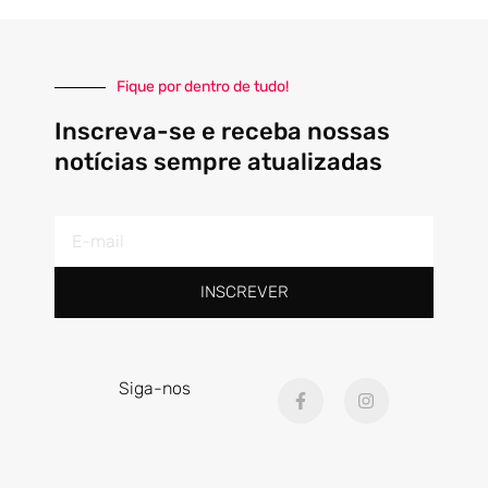
Fique por dentro de tudo!
Inscreva-se e receba nossas
notícias sempre atualizadas
E-
mail
INSCREVER
F
I
Siga-nos
a
n
c
s
e
t
b
a
o
g