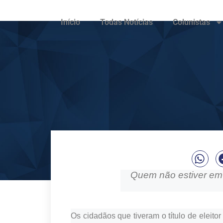
Início
Todas Notícias
Colunistas
Quem não estiver em
Os cidadãos que tiveram o título de eleito