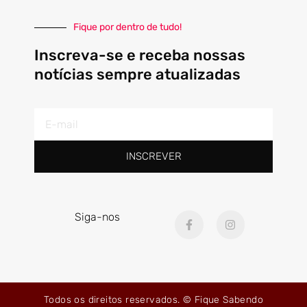
Fique por dentro de tudo!
Inscreva-se e receba nossas
notícias sempre atualizadas
E-
mail
INSCREVER
F
I
Siga-nos
a
n
c
s
e
t
b
a
o
g
o
r
k
a
Todos os direitos reservados. © Fique Sabendo
-
m