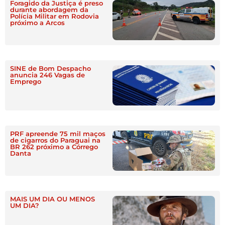
Foragido da Justiça é preso
durante abordagem da
Polícia Militar em Rodovia
próximo a Arcos
SINE de Bom Despacho
anuncia 246 Vagas de
Emprego
PRF apreende 75 mil maços
de cigarros do Paraguai na
BR 262 próximo a Córrego
Danta
MAIS UM DIA OU MENOS
UM DIA?