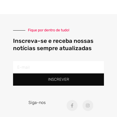
Fique por dentro de tudo!
Inscreva-se e receba nossas
notícias sempre atualizadas
E-
mail
INSCREVER
F
I
Siga-nos
a
n
c
s
e
t