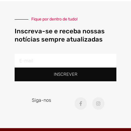
Fique por dentro de tudo!
Inscreva-se e receba nossas
notícias sempre atualizadas
E-
mail
INSCREVER
F
I
Siga-nos
a
n
c
s
e
t
b
a
o
g
o
r