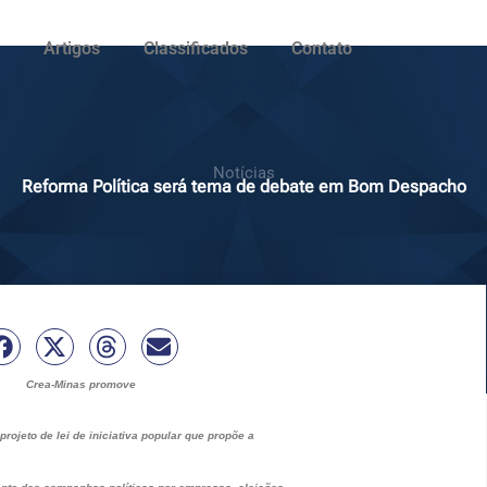
Artigos
Classificados
Contato
Notícias
Reforma Política será tema de debate em Bom Despacho
Crea-Minas promove
rojeto de lei de iniciativa popular que propõe
a