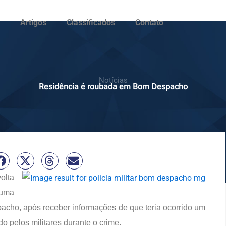
Artigos
Classificados
Contato
Notícias
Residência é roubada em Bom Despacho
olta
 uma
cho, após receber informações de que teria ocorrido um
do pelos militares durante o crime.