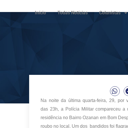
Início
Todas Notícias
Colunistas
Na noite da última quarta-feira, 29, por v
das 23h, a Polícia Militar compareceu a
residência no Bairro Ozanan em Bom Despa
roubo no local. Um dos bandidos foi flagra