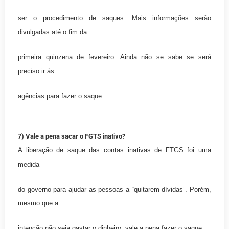
ser o procedimento de saques. Mais informações serão
divulgadas até o fim da
primeira quinzena de fevereiro. Ainda não se sabe se será
preciso ir às
agências para fazer o saque.
7) Vale a pena sacar o FGTS inativo?
A liberação de saque das contas inativas de FTGS foi uma
medida
do governo para ajudar as pessoas a “quitarem dívidas”. Porém,
mesmo que a
intenção não seja gastar o dinheiro, vale a pena fazer o saque.