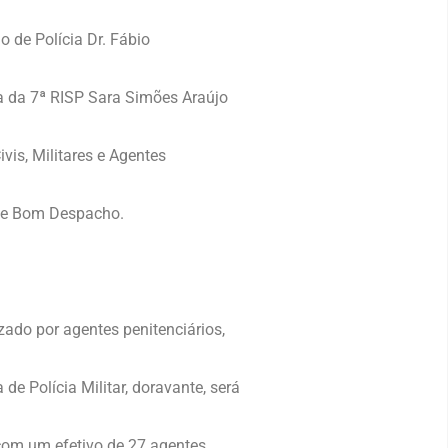
o de Polícia
Dr. Fábio
cia da 7ª RISP Sara Simões Araújo
vis, Militares e Agentes
s e Bom Despacho.
zado por agentes penitenciários,
e Polícia Militar, doravante, será
com um efetivo de 27 agentes