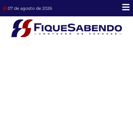
Ir
07 de agosto de 2026
para
o
conteúdo