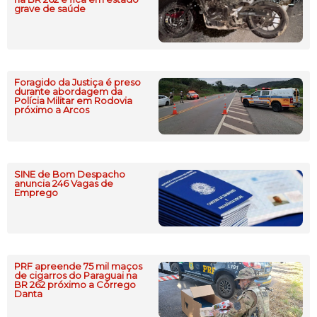
grave de saúde
Foragido da Justiça é preso
durante abordagem da
Polícia Militar em Rodovia
próximo a Arcos
SINE de Bom Despacho
anuncia 246 Vagas de
Emprego
PRF apreende 75 mil maços
de cigarros do Paraguai na
BR 262 próximo a Córrego
Danta