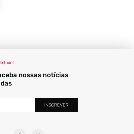
de tudo!
eceba nossas notícias
adas
INSCREVER
F
I