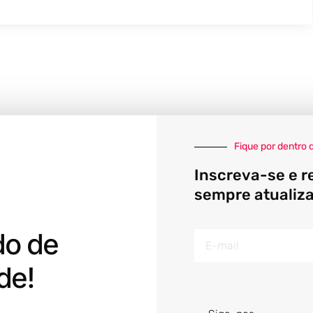
Fique por dentro 
Inscreva-se e r
sempre atualiz
do de
E-
mail
de!