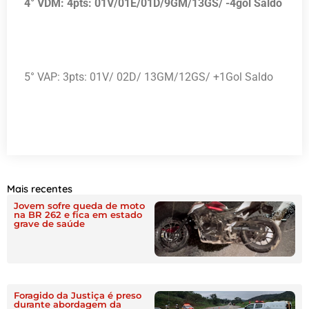
4° VDM: 4pts: 01V/01E/01D/9GM/13GS/ -4gol Saldo
5° VAP: 3pts: 01V/ 02D/ 13GM/12GS/ +1Gol Saldo
Mais recentes
Jovem sofre queda de moto
na BR 262 e fica em estado
grave de saúde
Foragido da Justiça é preso
durante abordagem da