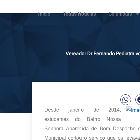
Início
Todas Notícias
Colunistas
Vereador Dr Fernando Pediatra vo
Desde janeiro de 2014,
estudantes do Bairro Nossa
Senhora Aparecida de Bom Despacho est
Municipal cortou o serviço que os levav